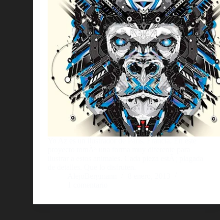
Yo Az es un ilustrador de Paris, Francia. En este
proyecto tomÃ³ una forma muy diferente para
ilustrar a estos animales. Cada pieza estÃ¡ plagada
de detalles. Que lo disfruten.
AlejoBergmann
8 enero, 2013
1 comentario