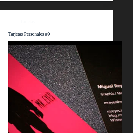
Tarjetas
Tarjetas Personales #9