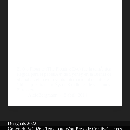
El Ojo Flotante (The Floating Eye) fue la temÃ¡tica
elegida para el pabellÃ³n de Sydney en la Bienal de
Shanghai, el mayor evento internacional de arte de
China, que atrae a mÃ¡s de 8 millones de visitantes.
El reto era…
AlejoBergmann
8 abril, 2014
Designals 2022
Copyright © 2026 - Tema para WordPress de
CreativeThemes