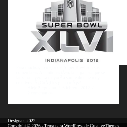
Para muchos, lo mejor del Super Bowl son sus
comerciales. A continuaciÃ³n, la larga lista que se
lanzaron ayer. La mayorÃ­a son realmente muy
creativos. Â¿CuÃ¡l les gusto mÃ¡s?
AlejoBergmann
6 febrero, 2012
2 comentarios
Designals 2022
Copyright © 2026 - Tema para WordPress de
CreativeThemes