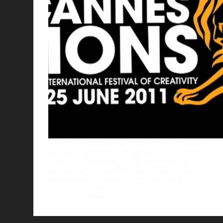
Del 19 al 25 de junio, se realizÃ³ la 58Âª ediciÃ³n
del reconocido festival de Cannes Lions. Fueron
premiados los siguientes videos, realizados por
agencias de todo el mundo. Espero que tengan
tiempo para verlos todos y dejen su opiniÃ³n.…
AlejoBergmann
26 julio, 2011
3 comentarios