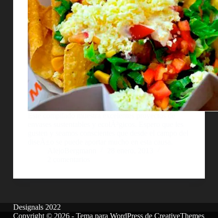
Este compilado muestra excelentes proyectos de
envases sustentables y ecolÃ³gicos. Espero que les
gusten y seamos conscientes que desde el campo del
diseÃ±o se puede aportar mucho en esta causa.
AlejoBergmann
28 enero, 2013
2 comentarios
Designals 2022
Copyright © 2026 - Tema para WordPress de
CreativeThemes