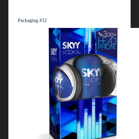
Packaging
Packaging #32