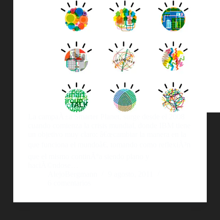
La campaÃ±a Smarter Planet, surge desde el 2008
cuando comienza la crisis mundial, donde IBM tiene
un objetivo muy claro: â€œcambiar la manera en la
que funciona el mundoâ€, tomando como reflexiÃ³n
que el mismo continÃºa siendo plano y
haciÃ©ndose…
AlejoBergmann
9 agosto, 2011
6 comentarios