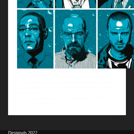
Les presentamos este gran homenaje a Breaking
Bad, en mi opiniÃ³n, una de las mejores series que
vi. Esta serie fue cosechando gran cantidad de fans y
estos son sÃ³lo algunos de los tributos que le rinden
a esta gran…
AlejoBergmann
11 noviembre, 2013
1 comentario
Designals 2022