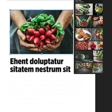
Shutterstock mejora plugin para habilitar una
integraciÃ³n mÃ¡s completa con Adobe Creative
Cloud. El plugin es ahora compatible con Adobe
IllustratorÂ® y con Adobe InDesignÂ® por
primera vez. Al mismo tiempo, la suite del plugin
ahora ofrece acceso a 8…
Guille Delicia
25 septiembre, 2017