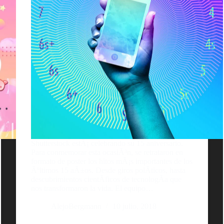
Shutterstock estÃ¡ celebrando su 15 aniversario.
Para conmemorar esta ocasiÃ³n, se retrataron en
formato de poster los hitos mÃ¡s importantes de los
Ãºltimos 15 aÃ±os. Desde giros polÃ­ticos, hasta
descubrimientos cientÃ­ficos de tecnologÃ­a que
nos transformaron la vida. El equipo…
AlejoBergmann
10 julio, 2018