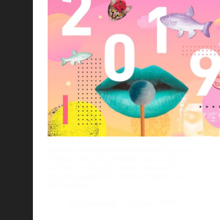
Les acercamos este excelente post de Shutterstock
que nos cuenta las tendencias en diseÃ±o que
veremos este 2019. Preparate para el aÃ±o
prÃ³ximo con la guÃ­a de los estilos mÃ¡s
recientes basada en los miles de millones de
bÃºsquedas y…
AlejoBergmann
15 enero, 2019