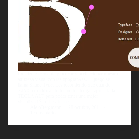
Excelente forma de practicar y perfeccionar nuestra
agudeza visual con las tipografÃ­as. El juego se
llama Shape Type. Les recomiendo que cuando
estÃ©n modificando los nodos tengan apretada la
TECLA ALT para poder tener una mejor
visualizaciÃ³n. Les dejo el…
AlejoBergmann
28 octubre, 2011
1 comentario