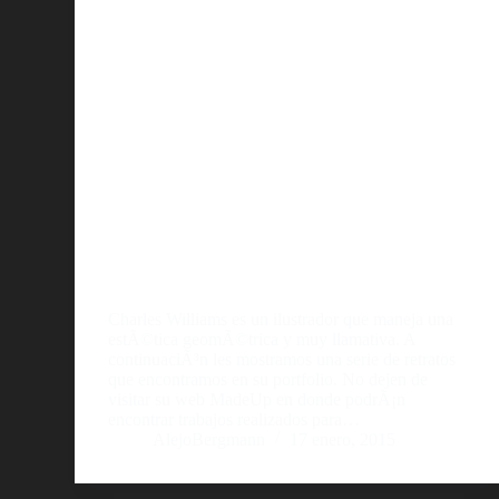
Charles Williams es un ilustrador que maneja una
estÃ©tica geomÃ©trica y muy llamativa. A
continuaciÃ³n les mostramos una serie de retratos
que encontramos en su portfolio. No dejen de
visitar su web MadeUp en donde podrÃ¡n
encontrar trabajos realizados para…
AlejoBergmann
17 enero, 2015