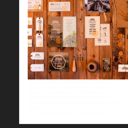
Gifts Workshop es una empresa que ofrece a sus
clientes un amplio rango de souvenirs hechos a
mano. Los productos son creados utilizando
materiales naturales y una gran dedicaciÃ³n. Se
encuentra en Stavropol, Rusia y los creadores de la
identidad…
AlejoBergmann
4 noviembre, 2013