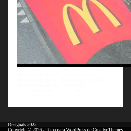
Una selecciÃ³n de excelentes publicidades creativas
de marcas muy reconocidas, la verdad, me
parecieron excelentes. Click en c/u para verla en
tamaÃ±o original. FedEx Band-Aid
AlejoBergmann
20 octubre, 2010
2 comentarios
Designals 2022
Copyright © 2026 - Tema para WordPress de
CreativeThemes