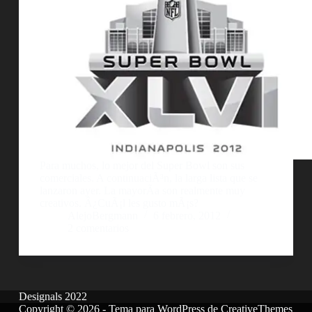
Para muchos, lo mejor del Super Bowl son sus
comerciales. A continuaciÃ³n, la larga lista que se
lanzaron ayer. La mayorÃ­a son realmente muy
creativos. Â¿CuÃ¡l les gusto mÃ¡s?
AlejoBergmann
6 febrero, 2012
2 comentarios
Designals 2022
Copyright © 2026 - Tema para WordPress de
CreativeThemes