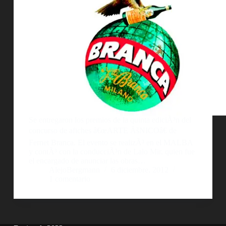
Se entregaron los premios de la quinta ediciÃ³n del
concurso de afiches â€œARTE ÃšNICOâ€ de
Fernet Branca. El evento se realizÃ³ en el MALBA
y contÃ³ con la conducciÃ³n de Lalo Mir, quien fue
el encargado de anunciar las obras…
AlejoBergmann
6 diciembre, 2012
1 comentario