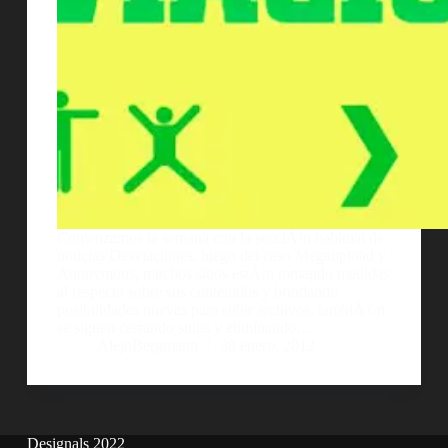
Comenzamos la semana con la secciÃ³n habitual de
noticias Desviaciones, luego del caso Megaupload y
Anonymous, muchos sitios estÃ¡n tomando medidas
al respecto sobre sus contenidos y brindando
posibilidades nuevas para subir archivos, tambiÃ©n
se siguen cerrando sitios y eliminando…
AlejoBergmann
30 enero, 2012
Designals 2022