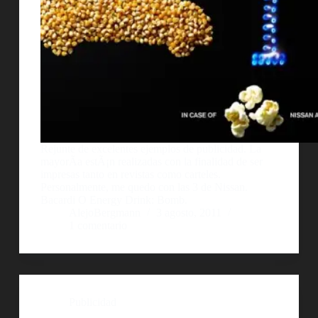
Rejunte de excelentes ejemplos de publicidad. La
mayorÃ­a estÃ¡n realizadas con la finalidad de ser
impresas tanto en revistas como carteles.
Personalmente, me quedo con las 3 de Nissan.
Bacardi O Energy Drink: Bomb.
AlejoBergmann
3 agosto, 2011
1 comentario
Publicidad