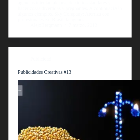
agencias intentan alejarse de ciertos standares y
hacer cosas divertidas y pregnantes. A continuaciÃ³n
algunos ejemplos. Sky Company: Aterriza con
profesionales En Brasil, la agencia…
AlejoBergmann
7 marzo, 2012
Publicidad
Publicidades Creativas #13