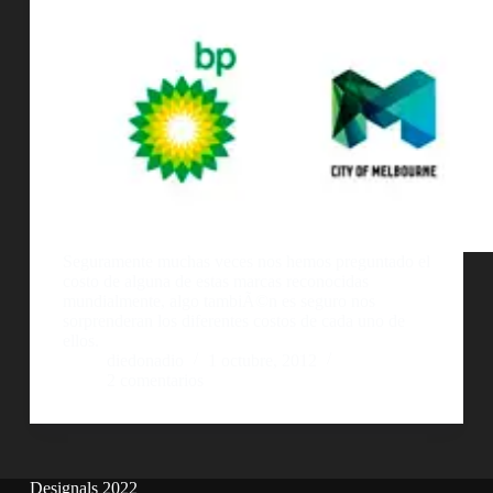
Seguramente muchas veces nos hemos preguntado el
costo de alguna de estas marcas reconocidas
mundialmente, algo tambiÃ©n es seguro nos
sorprenderan los diferentes costos de cada uno de
ellos.
diedonadio
1 octubre, 2012
2 comentarios
Designals 2022