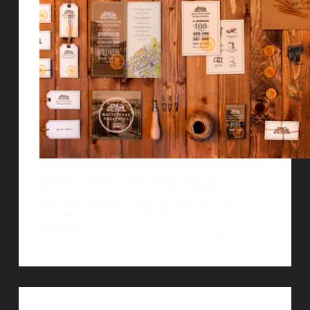
Gifts Workshop es una empresa que ofrece a sus
clientes un amplio rango de souvenirs hechos a
mano. Los productos son creados utilizando
materiales naturales y una gran dedicaciÃ³n. Se
encuentra en Stavropol, Rusia y los creadores de la
identidad…
AlejoBergmann
4 noviembre, 2013