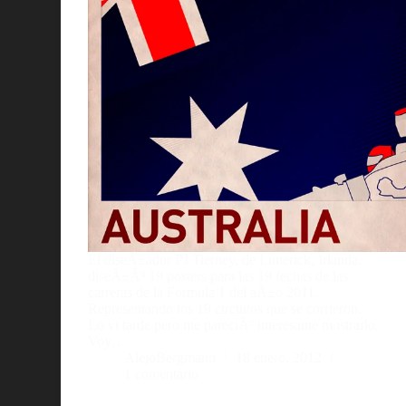
El diseÃ±ador PJ Tierney, de Limerick, Irlanda,
diseÃ±Ã³ 19 posters para las 19 fechas de las
carreras de la Formula 1 del aÃ±o 2011.
Representando los 19 circuitos que se corrieron.
Lo vi tarde pero me pareciÃ³ interesante mostrarlo.
Voy…
AlejoBergmann
18 enero, 2012
1 comentario