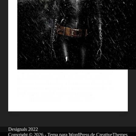
Warner Bros recientemente lanzÃ³ nuevo material
para promocionar la pelÃ­cula The Dark Knight
Rises, se trata de posters y banners en alta calidad,
perfectos para impresiÃ³n y fondos de pantalla. La
pelÃ­cula se estrenÃ³ ayer en Argentina.
AlejoBergmann
28 julio, 2012
Designals 2022
Copyright © 2026 - Tema para WordPress de
CreativeThemes