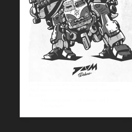
Les dejamos una serie de ilustraciones del
diseÃ±ador polaco Krzysztof Nowak, espero que
les guste!
AlejoBergmann
14 octubre, 2013
1 comentario