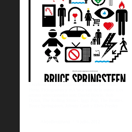
Excelente serie de posters diseÃ±ada por Viktor
Hertz. Pictogramas y mÃºsica van de la mano. Los
artistas seleccionados son: David Bowie, Bob
Dylan, The Rolling Stones, Iggy Pop, The Beatles,
Bruce Springsteen, Johnny Cash y Elvis Presley
AlejoBergmann
9 julio, 2012