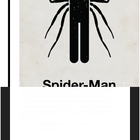
Como ya hemos mostrado en Canciones hechas
pictogramas,Â Viktor Hertz tiene el don de
laÂ sÃ­ntesisÂ para estos pictogramas geniales.
Prometimos mas sobre Ã©l, y aquÃ­ les dejamos
algunasÂ pelÃ­culasÂ conocidas y taquilleras.
Saludos!
Lucila Bertazza
31 marzo, 2012
5 comentarios