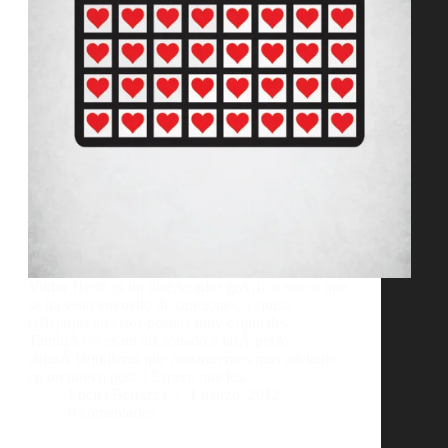
Viktor Hertz es un diseÃ±ador grÃ¡fico sueco que
se ha visto envuelto de canciones, y quiso
reflejarlas en estos posters muy originales.
TambiÃ©n es un aficionado a lasÂ pelÃ­
culasÂ taquilleras que mostraremos mas adelante
en un nuevo post. | Espero que les…
Lucila Bertazza
1 marzo, 2012
8 comentarios