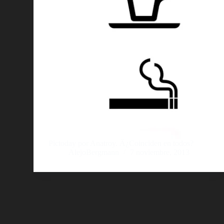
Pictoday por Anatroy. Â¿Coinciden en todos?
AlejoBergmann
7 noviembre, 2013