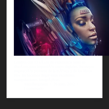
Adam Spizak es un ilustrador y diseÃ±ador de
Londres con 13 aÃ±os de experiencia tanto en
diseÃ±os para impresiÃ³n como digitales. Su mayor
inspiraciÃ³n proviene de la mÃºsica y de los libros.
Hoy les hacemos llegar estas excelentes
manipulaciones fotogrÃ¡ficas.
AlejoBergmann
26 julio, 2012
1 comentario