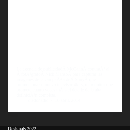
La agencia de publicidadÂ McCannÂ contratÃ³ al
Â fotÃ³grafoÂ Nick MansoÂ para capturar las
imagenes de la campaÃ±a deÂ SonyÂ que
promociona su nuevo televisor 4k ‘s, un monitor que
promete cuatro veces mÃ¡s el detalle de la alta
definiciÃ³n completa.
diedonadio
16 abril, 2014
Designals 2022