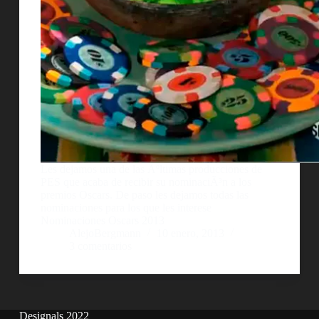
Les dejamos una de las Ãºltimas producciones de
PES que acaba de recibir su nominaciÃ³n a los
premios Oscars. De paso les dejamos todas las
nominaciones para los que les interese
Nominaciones Oscars 2013
AlejoBergmann
10 enero, 2013
3 comentarios
Designals 2022