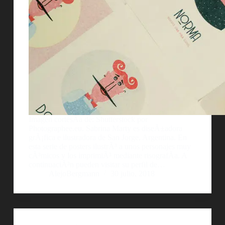
Imagen cortesÃ­a de: Shutterstock por
Photographee.eu. Sabrina Marty es diseÃ±adora
grÃ¡fica e ilustradora de San Jorge, Argentina. En
esta serie de posters ilustrÃ³ a unos personajes muy
cÃ³micos y los imprimiÃ³ mediante risografÃ­a. A
continuaciÃ³n pueden visitar su perfil de…
AlejoBergmann
30 julio, 2018