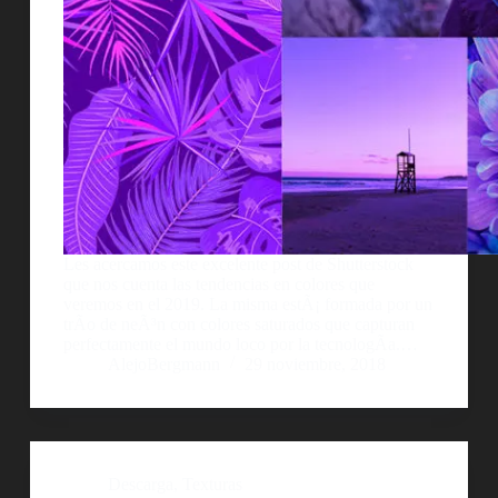
Les acercamos este excelente post de Shutterstock
que nos cuenta las tendencias en colores que
veremos en el 2019. La misma estÃ¡ formada por un
trÃ­o de neÃ³n con colores saturados que capturan
perfectamente el mundo loco por la tecnologÃ­a.…
AlejoBergmann
29 noviembre, 2018
Descarga
,
Texturas