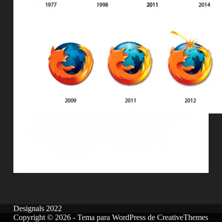
Con un toque de humor se realizÃ³ este anÃ¡lisis de
la evoluciÃ³n de logotipos de marcas famosas,
especulando incluso con los cambios a futuro.
AlejoBergmann
24 septiembre, 2011
7 comentarios
Designals 2022
Copyright © 2026 - Tema para WordPress de
CreativeThemes