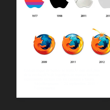
Con un toque de humor se realizÃ³ este anÃ¡lisis
de la evoluciÃ³n de logotipos de marcas famosas,
especulando incluso con los cambios a futuro.
AlejoBergmann
24 septiembre, 2011
7 comentarios