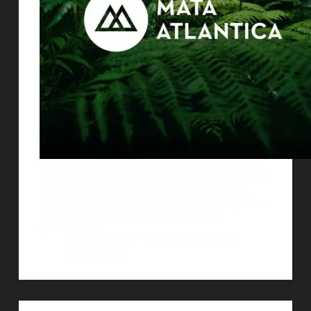
Trabajo realizado por Laurin Soares como proyecto
personal en un intento de darle importancia al parque
nacional de Mata AtlÃ¡ntica, en Brasil. Es muy
interesante el desarrolloÂ visual desde todos puntos
de vista, mÃ¡s allÃ¡ de que esto no tiene
aplicaciÃ³n…
Guille Delicia
6 noviembre, 2013
1 comentario