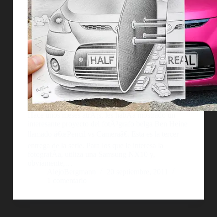
Hace unos meses atrÃ¡s, les habÃ­a mostrado un
interesante proyecto del fotÃ³grafo belga Ben Heine
llamado â€œPencil vs Cameraâ€. Esta es la tercer
entrega de la serie. Para los que le interesa la
fotografÃ­a, utiliza una Samsung NX10 y,
obviamente,…
AlejoBergmann
20 septiembre, 2011
1 comentario