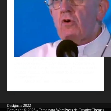
TyC Sports presenta «Jogo Bendito», el comercial
con el que da el puntapiÃ© inicial a la cobertura del
Mundial 2014. Las palabras del Papa Francisco en la
Jornada Mundial de la Juventud de RÃ­o de Janeiro
se convierten en un…
AlejoBergmann
6 diciembre, 2013
Designals 2022
Copyright © 2026 - Tema para WordPress de
CreativeThemes