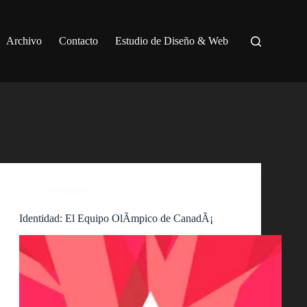
Archivo
Contacto
Estudio de Diseño & Web
Identidad
Identidad: El Equipo OlÃ­mpico de CanadÃ¡