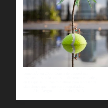
El proyecto ‘Little People Project’ de Slinkachu
comenzÃ³ en 2006. Consta de pequeÃ±as
instalaciones en las calles de diferentes ciudades,
en las que se utilizan miniaturas para representar
situaciones que luego son fotografiadas.
AlejoBergmann
29 abril, 2013