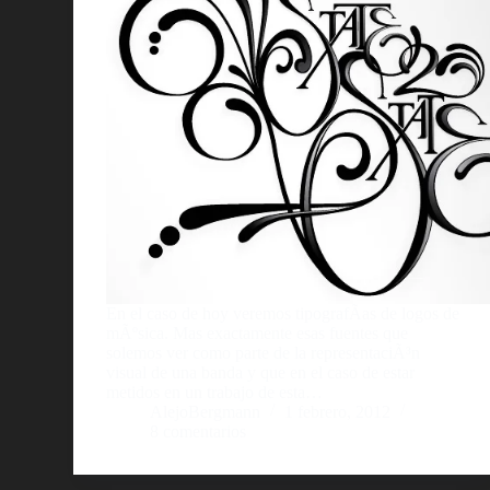
En el caso de hoy veremos tipografÃ­as de logos de
mÃºsica. Mas exactamente esas fuentes que
solemos ver como parte de la representaciÃ³n
visual de una banda y que en el caso de estar
metidos en un trabajo de esta…
AlejoBergmann
1 febrero, 2012
8 comentarios