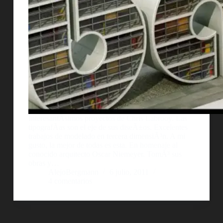
InteresantÃ­simos proyectos de Chris Labrooy. Las
tipografÃ­as son el eje de sus diseÃ±os. Excelentes
trabajos de modelado en tercera dimensiÃ³n. A mi
gusto, la mejor de todas es esta. En homenaje al
conocido arquitecto Oscar Niemeyer. TomÃ³ sus
obras y…
AlejoBergmann
6 julio, 2011
4 comentarios