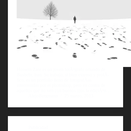
Hossein Zare es un joven fotÃ³grafo oriundo de
Bushehr, Iran. Su trabajo, si bien extenso y prolÃ­
fico, es un portfolio lleno de fotografÃ­as
intervenidas por el photoshop, pero en contra de
aquellos que no ven con buenos ojos la ediciÃ³n…
AlejoBergmann
25 marzo, 2013
Publicidad