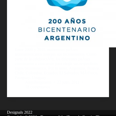
Entre 2009 y 2011, numerosos paÃ­ses
latinoamericanos festejan sus bicentenarios. Como
parte de la celebraciÃ³n, los diferentes paÃ­ses
convocaron a concursos para elegir sus respectivos
logos bicentenarios. Por lo tanto, Argentina, Bolivia,
Chile, Colombia, Ecuador, El Salvador, MÃ©xico,
Paraguay, Uruguay…
AlejoBergmann
22 julio, 2011
18 comentarios
Designals 2022