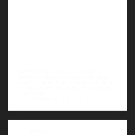
QUÃ‰ ES GO DESIGN! Un festival de
IlustraciÃ³n y diseÃ±o. Go Design 2014 que se
llevarÃ¡ a cabo del 29 de abril al 3 de mayo de 2014
en diversas sedes de la ciudad de Xalapa, Veracruz.
En Go Design!…
AlejoBergmann
15 abril, 2014
Ilustración