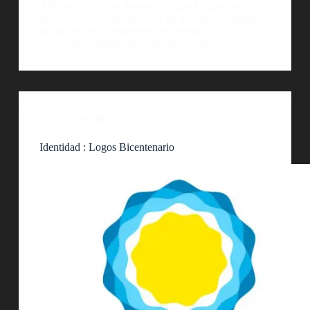
Alberto Arni es un ilustrador y diseÃ±ador de
MÃ©xico. A continuaciÃ³n les mostramos algunos
de sus trabajos, realmente muy creativos!
AlejoBergmann
26 agosto, 2013
Identidad
Identidad : Logos Bicentenario