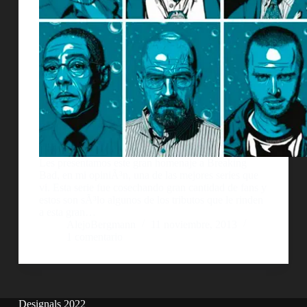
Les presentamos este gran homenaje a Breaking
Bad, en mi opiniÃ³n, una de las mejores series que
vi. Esta serie fue cosechando gran cantidad de fans y
estos son sÃ³lo algunos de los tributos que le rinden
a esta gran…
AlejoBergmann
11 noviembre, 2013
1 comentario
Designals 2022