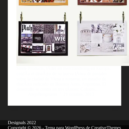
Smile Products, lÃ­der en merchandising en Europa,
confÃ­a el diseÃ±o de su nueva lÃ­nea de postales
sobre la ciudad de Viena a noname, un estudio de
diseÃ±o radicado en Buenos Aires, Argentina. El
desarrollo se centra en tres lÃ­neas: Colours,…
AlejoBergmann
21 octubre, 2013
Designals 2022
Copyright © 2026 - Tema para WordPress de
CreativeThemes