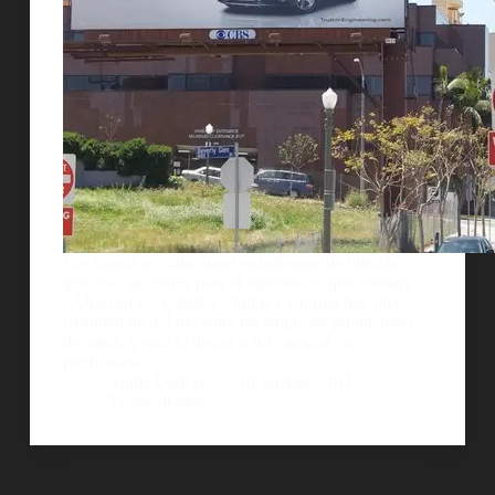
Les vamos a contar una verdaderamente historia
graciosa, al menos para el espectador, que muestra
cÃ³mo en los Estados Unidos y Europa hay una
rivalidad increÃ­ble entre las empresas productoras
de autos, y esto lo llevan a sus campaÃ±as
publicitarias.…
Guille Delicia
2 diciembre, 2011
3 comentarios