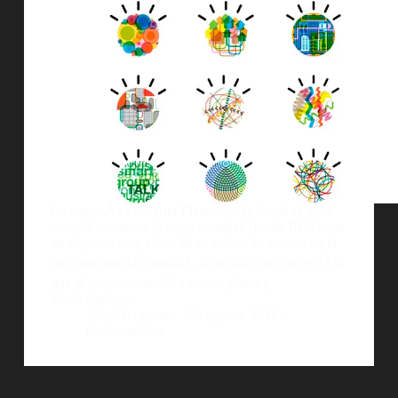
La campaÃ±a Smarter Planet, surge desde el 2008
cuando comienza la crisis mundial, donde IBM tiene
un objetivo muy claro: â€œcambiar la manera en la
que funciona el mundoâ€, tomando como reflexiÃ³n
que el mismo continÃºa siendo plano y
haciÃ©ndose…
AlejoBergmann
9 agosto, 2011
6 comentarios