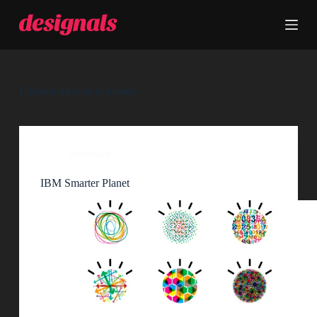
S
a
l
t
a
r
a
Etiqueta
mejorar el mundo
l
c
o
n
t
Identidad
e
n
IBM Smarter Planet
i
d
o