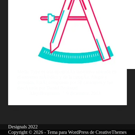
Medic Type es una tipografÃ­a ilustrativa ubicada en
el universo mÃ©dico y de la cirugÃ­a. Alegre y
divertida. EstÃ¡ compuesta por 58 caracteres y fue
diseÃ±ada por Daniel Brokstad.
AlejoBergmann
9 diciembre, 2013
Designals 2022
Copyright © 2026 - Tema para WordPress de
CreativeThemes