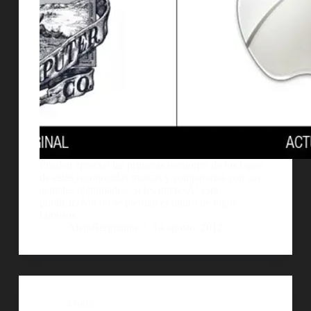
Pueden apreciar las primeras versiones de los logos
de estas reconocidas marcas y compararlas con sus
actuales identidades. Si les interesÃ³ esta
publicaciÃ³n no se pierdan el futuro de logos
famosos
AlejoBergmann
14 agosto, 2012
Logos