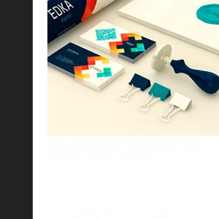
EDKA es una agencia digital creativa con base en
Barcelona. Su identidad visual fue diseÃ±ada por
Vio Pintilie. Elegante y funcional.
AlejoBergmann
19 abril, 2017