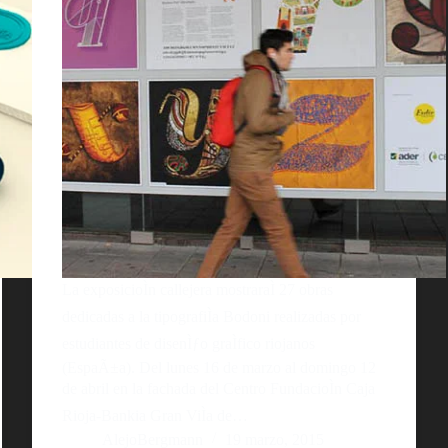
La exposicioÌn callejera mostraraÌ 27 obras
dedicadas a la tipografiÌa Bodoni realizadas por
estudiantes de disenÌƒo graÌfico riojanos
(EspaÃ±a). Del lunes 16 de marzo al domingo 12
de abril en la fachada del Centro FundacioÌn Caja
Rioja-Bankia Gran ViÌa de…
AlejoBergmann
19 marzo, 2015