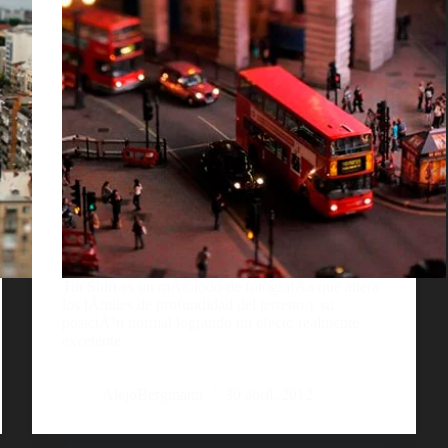
Tilt Shift es un mÃ©todo de fotografÃ­a que altera
los lÃ­mites de profundidad del terreno y su
posiciÃ³n normal logrando un efecto realmente
excelente.
AlejoBergmann
30 abril, 2012