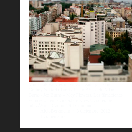
MiniLook Kiev es un video creado por Efim
Graboy & Daria Turetski, la mÃºsica de Adam
Burns / Jez Burns – May Flowers. Las filmaciones
se hicieron en la ciudad de Kiev, Ucrania. Se
utilizÃ³ una Canon 550D, durante 5…
AlejoBergmann
3 diciembre, 2012
1 comentario