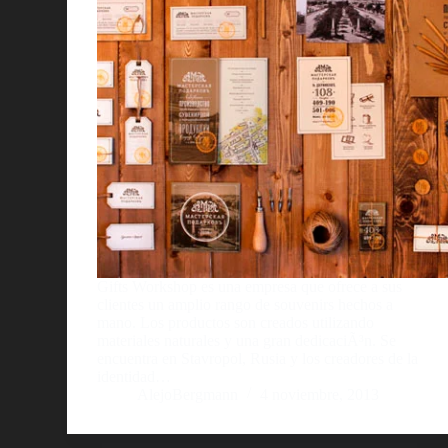
Gifts Workshop es una empresa que ofrece a sus
clientes un amplio rango de souvenirs hechos a
mano. Los productos son creados utilizando
materiales naturales y una gran dedicaciÃ³n. Se
encuentra en Stavropol, Rusia y los creadores de la
identidad…
AlejoBergmann
4 noviembre, 2013